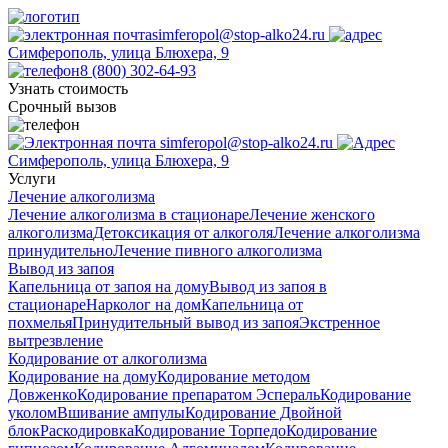
simferopol@stop-alko24.ru
Симферополь, улица Блюхера, 9
8 (800) 302-64-93
Узнать стоимость
Срочный вызов
simferopol@stop-alko24.ru
Симферополь, улица Блюхера, 9
Услуги
Лечение алкоголизма
Лечение алкоголизма в стационаре
Лечение женского
алкоголизма
Детоксикация от алкоголя
Лечение алкоголизма
принудительно
Лечение пивного алкоголизма
Вывод из запоя
Капельница от запоя на дому
Вывод из запоя в
стационаре
Нарколог на дом
Капельница от
похмелья
Принудительный вывод из запоя
Экстренное
вытрезвление
Кодирование от алкоголизма
Кодирование на дому
Кодирование методом
Довженко
Кодирование препаратом Эспераль
Кодирование
уколом
Вшивание ампулы
Кодирование Двойной
блок
Раскодировка
Кодирование Торпедо
Кодирование