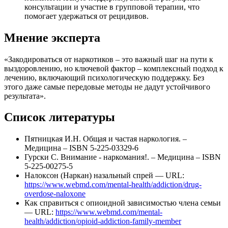
консультации и участие в групповой терапии, что
помогает удержаться от рецидивов.
Мнение эксперта
«Закодироваться от наркотиков – это важный шаг на пути к
выздоровлению, но ключевой фактор – комплексный подход к
лечению, включающий психологическую поддержку. Без
этого даже самые передовые методы не дадут устойчивого
результата».
Список литературы
Пятницкая И.Н. Общая и частая наркология. –
Медицина – ISBN 5-225-03329-6
Гурски С. Внимание - наркомания!. – Медицина – ISBN
5-225-00275-5
Налоксон (Наркан) назальный спрей — URL:
https://www.webmd.com/mental-health/addiction/drug-
overdose-naloxone
Как справиться с опиоидной зависимостью члена семьи
— URL:
https://www.webmd.com/mental-
health/addiction/opioid-addiction-family-member