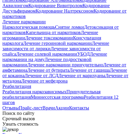
гипнозом
Кодирование Алгоминалом
Кодирование
Аквилонгом
Кодирование Вивитролом
Кодирование
Дисульфирамом
Кодирование Налтрексоном
Кодирование от
наркотиков
Лечение наркомании
Наркологическая помощь
Снятие ломки
Детоксикация от
наркотиков
Капельница от наркотиков
Лечение
игромании
Лечение токсикомании
Консультация
нарколога
Лечение героиновой наркомании
Лечение
зависимости от лирики
Лечение зависимости от
спайса
Лечение солевой наркомании
УБОД
Лечение
наркомании на дому
Лечение подростковой
наркомании
Лечение наркомании принудительно
Лечение от
амфетамина
Лечение от бутирата
Лечение от гашиша
Лечение
от кокаина
Лечение от ЛСД
Лечение от марихуаны
Лечение от
метадона
Лечение от мефедрона
Реабилитация
Реабилитация наркозависимых
Принудительная
реабилитация
Миннесотская программа
Реабилитация 12
шагов
Отзывы
Прайс-лист
Врачи
Акции
Контакты
Поиск по сайту
Срочный вызов
Узнать стоимость